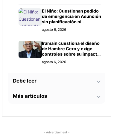
Prieto
El Niño: Cuestionan pedido
de emergencia en Asunción
sin planificación ni
controles claros
agosto 6, 2026
Iramain cuestiona el diseño
de Hambre Cero y exige
controles sobre su impacto
real
agosto 6, 2026
Debe leer
Más artículos
Bomberos advierten sobre
zonas críticas junto al
arroyo Lambaré ante la
La soprano paraguaya
llegada de El Niño
agosto 6, 2026
Alejandra Meza dará una
gira lírica en Italia este
2026
Docentes evalúan
agosto 5, 2026
- Advertisement -