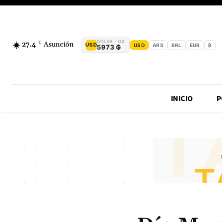
DÓLAR · GS
27.4
C
Asunción
USD
USD
ARS
BRL
EUR
₿
5973 ₲
INICIO
P