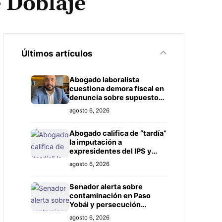
e Doblaje
Últimos artículos
Abogado laboralista
cuestiona demora fiscal en
denuncia sobre supuesto
título falso
agosto 6, 2026
Abogado califica de “tardía”
la imputación a
expresidentes del IPS y
exige investigación más
agosto 6, 2026
amplia
Senador alerta sobre
contaminación en Paso
Yobái y persecución
política contra Miguel
agosto 6, 2026