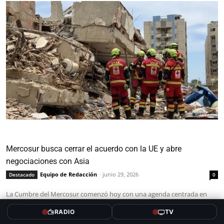
Mercosur busca cerrar el acuerdo con la UE y abre
negociaciones con Asia
Equipo de Redacción
-
junio 29, 2026
Destacado
0
La Cumbre del Mercosur comenzó hoy con una agenda centrada en
consolidar el acuerdo comercial con la Unión Europea y fortalecer la
RADIO
TV
inserción del...