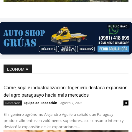
PUBLICIDAD
ECONOMÍA
Carne, soja e industrialización: Ingeniero destaca expansión
del agro paraguayo hacia más mercados
Equipo de Redacción
-
agosto 7, 2026
Destacado
0
El ingeniero agrónomo Alejandro Aguilera señaló que Paraguay
produce alimentos en volúmenes superiores a su consumo interno y
destacó la expansión de las exportaciones...