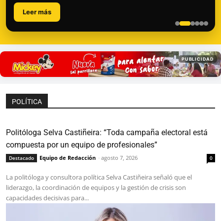
Leer más
PUBLICIDAD
POLÍTICA
Politóloga Selva Castiñeira: “Toda campaña electoral está
compuesta por un equipo de profesionales”
Equipo de Redacción
-
agosto 7, 2026
Destacado
0
La politóloga y consultora política Selva Castiñeira señaló que el
liderazgo, la coordinación de equipos y la gestión de crisis son
capacidades decisivas para...