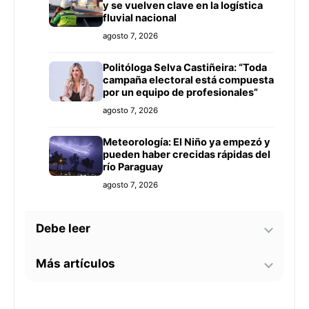
y se vuelven clave en la logística
fluvial nacional
agosto 7, 2026
Politóloga Selva Castiñeira: “Toda
campaña electoral está compuesta
por un equipo de profesionales”
agosto 7, 2026
Meteorología: El Niño ya empezó y
pueden haber crecidas rápidas del
río Paraguay
agosto 7, 2026
Debe leer
Más artículos
Tecnología y BIM ganan terreno en
la construcción nacional: CYPE
apunta a reducir errores y
Senador alerta sobre
sobrecostos
agosto 7, 2026