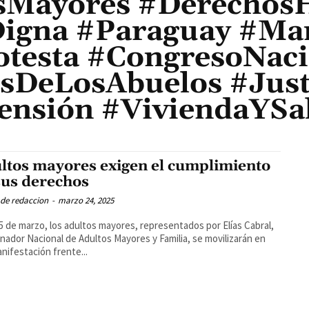
sMayores #Derecho
igna #Paraguay #Man
otesta #CongresoNaci
sDeLosAbuelos #Justi
ensión #ViviendaYSa
ltos mayores exigen el cumplimiento
sus derechos
 de redaccion
-
marzo 24, 2025
5 de marzo, los adultos mayores, representados por Elías Cabral,
nador Nacional de Adultos Mayores y Familia, se movilizarán en
nifestación frente...