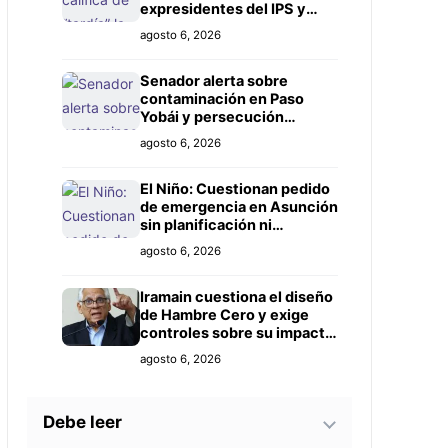
expresidentes del IPS y
exige investigación más
agosto 6, 2026
amplia
Senador alerta sobre
contaminación en Paso
Yobái y persecución
política contra Miguel
agosto 6, 2026
Prieto
El Niño: Cuestionan pedido
de emergencia en Asunción
sin planificación ni
controles claros
agosto 6, 2026
Iramain cuestiona el diseño
de Hambre Cero y exige
controles sobre su impacto
real
agosto 6, 2026
Debe leer