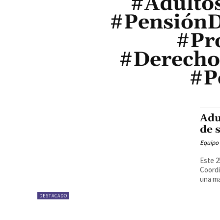
#Adulto
#PensiónD
#Pr
#Derecho
#P
Adu
de 
Equipo
Este 2
Coordi
una ma
DESTACADO