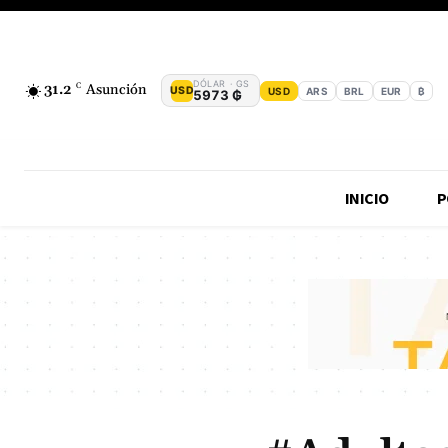
DÓLAR · GS
31.2
C
Asunción
USD
USD
ARS
BRL
EUR
₿
5973 ₲
INICIO
P