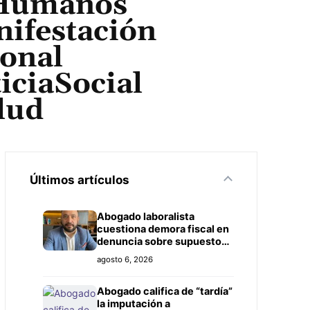
sHumanos
ifestación
onal
ciaSocial
lud
Últimos artículos
Abogado laboralista
cuestiona demora fiscal en
denuncia sobre supuesto
título falso
agosto 6, 2026
Abogado califica de “tardía”
la imputación a