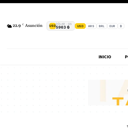
DÓLAR · GS
22.9
C
Asunción
USD
USD
ARS
BRL
EUR
₿
5963 ₲
INICIO
P