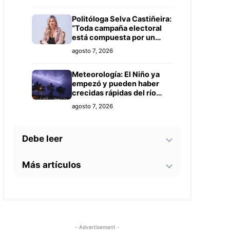
Politóloga Selva Castiñeira:
“Toda campaña electoral
está compuesta por un
equipo de profesionales”
agosto 7, 2026
Meteorología: El Niño ya
empezó y pueden haber
crecidas rápidas del río
Paraguay
agosto 7, 2026
Debe leer
Más artículos
Tecnología y BIM ganan
terreno en la construcción
nacional: CYPE apunta a
Senador alerta sobre
reducir errores y
agosto 7, 2026
contaminación en Paso
sobrecostos
Yobái y persecución
política contra Miguel
Este 15 de agosto
agosto 6, 2026
- Advertisement -
Prieto