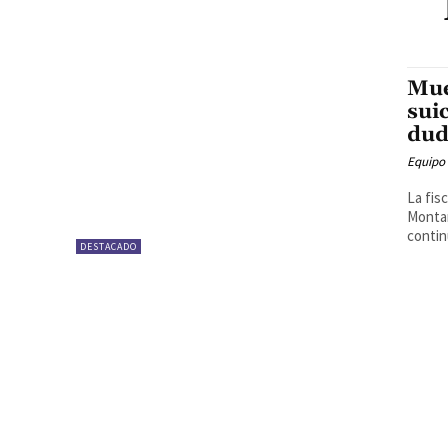
Mue
sui
dud
Equipo
La fis
Montan
contin
DESTACADO