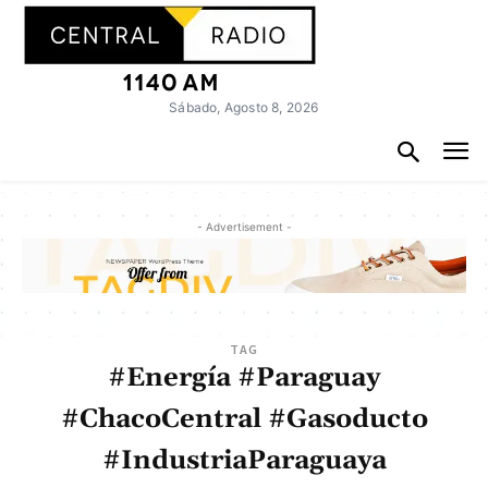
Sábado, Agosto 8, 2026
- Advertisement -
TAG
#Energía #Paraguay
#ChacoCentral #Gasoducto
#IndustriaParaguaya