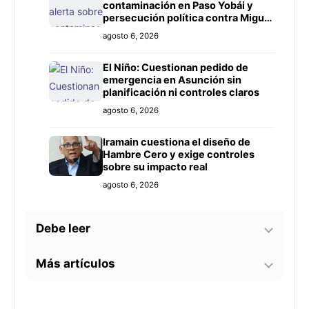
contaminación en Paso Yobái y
persecución política contra Miguel
Prieto
agosto 6, 2026
El Niño: Cuestionan pedido de
emergencia en Asunción sin
planificación ni controles claros
agosto 6, 2026
Iramain cuestiona el diseño de
Hambre Cero y exige controles
sobre su impacto real
agosto 6, 2026
Debe leer
Más artículos
Bomberos advierten sobre zonas
críticas junto al arroyo Lambaré
ante la llegada de El Niño
La soprano paraguaya Alejandra
agosto 6, 2026