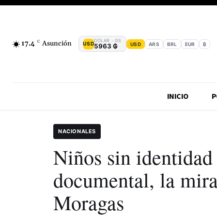
DÓLAR · GS
17.4
C
Asunción
USD
USD
ARS
BRL
EUR
₿
5963 ₲
INICIO
P
NACIONALES
Niños sin identidad
documental, la mira
Moragas