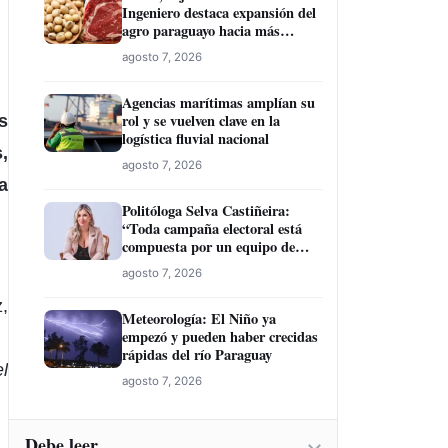
Ingeniero destaca expansión del
agro paraguayo hacia más
mercados
agosto 7, 2026
Agencias marítimas amplían su
rol y se vuelven clave en la
s
logística fluvial nacional
,
agosto 7, 2026
a
Politóloga Selva Castiñeira:
“Toda campaña electoral está
compuesta por un equipo de
profesionales”
agosto 7, 2026
,
Meteorología: El Niño ya
empezó y pueden haber crecidas
rápidas del río Paraguay
l
agosto 7, 2026
Debe leer