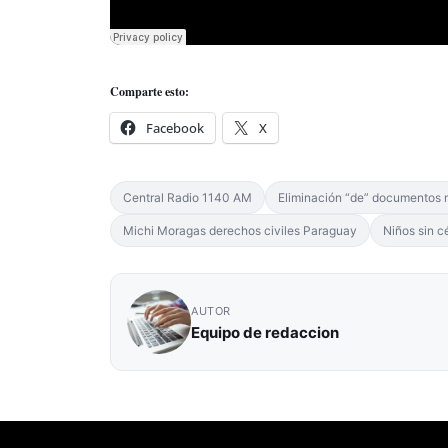
Comparte esto:
Facebook
X
Central Radio 1140 AM
Eliminación “de” documentos 
Michi Moragas derechos civiles Paraguay
Niños sin c
AUTOR
Equipo de redaccion