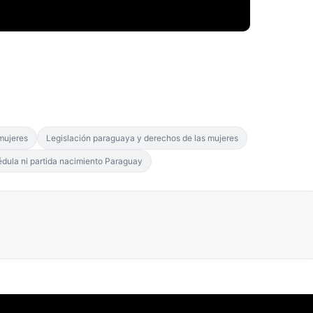
mujeres
Legislación paraguaya y derechos de las mujeres
édula ni partida nacimiento Paraguay