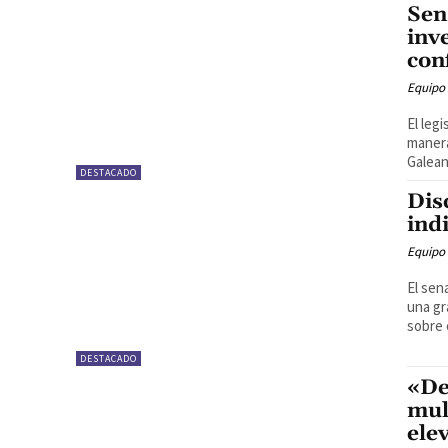
Sen
inv
con
Equipo
El leg
manera
Galean
DESTACADO
Dis
ind
Equipo
El sen
una gr
sobre 
DESTACADO
«De
mul
ele