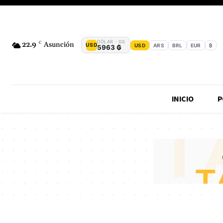
DÓLAR · GS
22.9
C
Asunción
USD
USD
ARS
BRL
EUR
₿
5963 ₲
INICIO
P