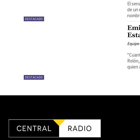
El sen
de un 
nombre
DESTACADO
Emi
Est
Equipo
"Cuant
Rolón,
quien a
DESTACADO