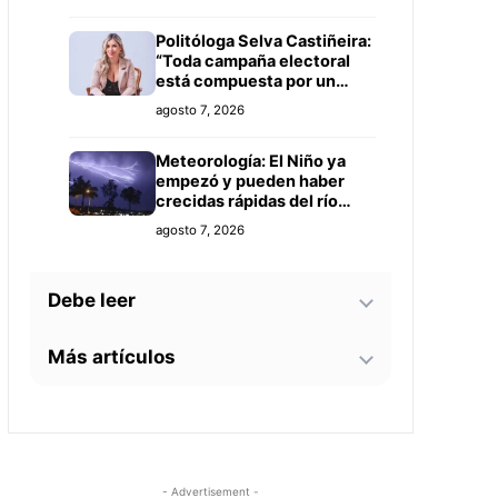
Politóloga Selva Castiñeira:
“Toda campaña electoral
está compuesta por un
equipo de profesionales”
agosto 7, 2026
Meteorología: El Niño ya
empezó y pueden haber
crecidas rápidas del río
Paraguay
agosto 7, 2026
Debe leer
Más artículos
Tecnología y BIM ganan
terreno en la construcción
nacional: CYPE apunta a
Senador alerta sobre
reducir errores y
agosto 7, 2026
contaminación en Paso
sobrecostos
Yobái y persecución
política contra Miguel
Este 15 de agosto
agosto 6, 2026
- Advertisement -
Prieto