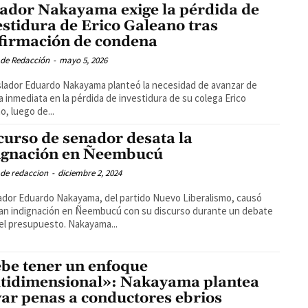
ador Nakayama exige la pérdida de
estidura de Erico Galeano tras
firmación de condena
 de Redacción
-
mayo 5, 2026
islador Eduardo Nakayama planteó la necesidad de avanzar de
 inmediata en la pérdida de investidura de su colega Erico
o, luego de...
curso de senador desata la
ignación en Ñeembucú
 de redaccion
-
diciembre 2, 2024
ador Eduardo Nakayama, del partido Nuevo Liberalismo, causó
an indignación en Ñeembucú con su discurso durante un debate
el presupuesto. Nakayama...
be tener un enfoque
tidimensional»: Nakayama plantea
var penas a conductores ebrios