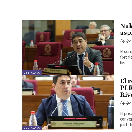
Nak
asp
Equipo
El sen
fortal
los...
DESTACADO
El 
PLR
Riv
Equipo
El pre
conver
partid
DESTACADO