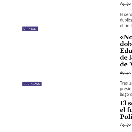
Equipo
El sen
duplic
ebrieda
OPINIÓN
«No
dob
Edu
de 
de 
Equipo
Tras l
DESTACADO
presid
largo d
El 
el 
Polí
Equipo