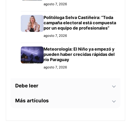
agosto 7, 2026
Politóloga Selva Castiñeira: “Toda
campaña electoral está compuesta
por un equipo de profesionales”
agosto 7, 2026
Meteorología: El Niño ya empezó y
pueden haber crecidas rápidas del
río Paraguay
agosto 7, 2026
Debe leer
Más artículos
Tecnología y BIM ganan terreno en
la construcción nacional: CYPE
apunta a reducir errores y
Senador alerta sobre
sobrecostos
agosto 7, 2026
contaminación en Paso Yobái y
persecución política contra Miguel