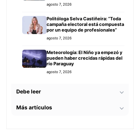
agosto 7, 2026
Politóloga Selva Castiñeira: “Toda
campaña electoral está compuesta
por un equipo de profesionales”
agosto 7, 2026
Meteorología: El Niño ya empezó y
pueden haber crecidas rápidas del
río Paraguay
agosto 7, 2026
Debe leer
Más artículos
Tecnología y BIM ganan terreno en
la construcción nacional: CYPE
apunta a reducir errores y
Senador alerta sobre
sobrecostos
agosto 7, 2026
contaminación en Paso Yobái y
persecución política contra Miguel