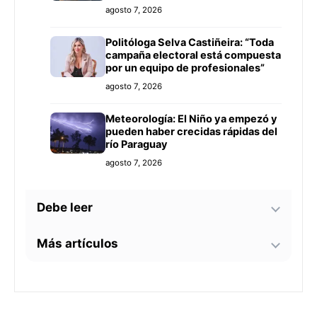
agosto 7, 2026
Politóloga Selva Castiñeira: “Toda
campaña electoral está compuesta
por un equipo de profesionales”
agosto 7, 2026
Meteorología: El Niño ya empezó y
pueden haber crecidas rápidas del
río Paraguay
agosto 7, 2026
Debe leer
Más artículos
Tecnología y BIM ganan terreno en
la construcción nacional: CYPE
apunta a reducir errores y
Senador alerta sobre
sobrecostos
agosto 7, 2026
contaminación en Paso Yobái y
persecución política contra Miguel