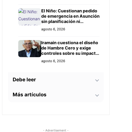
Prieto
El Niño: Cuestionan pedido
de emergencia en Asunción
sin planificación ni
controles claros
agosto 6, 2026
Iramain cuestiona el diseño
de Hambre Cero y exige
controles sobre su impacto
real
agosto 6, 2026
Debe leer
Más artículos
Bomberos advierten sobre
zonas críticas junto al
arroyo Lambaré ante la
La soprano paraguaya
llegada de El Niño
agosto 6, 2026
Alejandra Meza dará una
gira lírica en Italia este
2026
Docentes evalúan
agosto 5, 2026
- Advertisement -