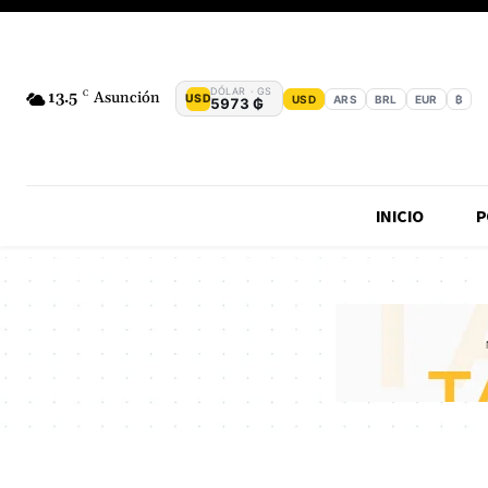
DÓLAR · GS
13.5
C
Asunción
USD
USD
ARS
BRL
EUR
₿
5973 ₲
INICIO
P