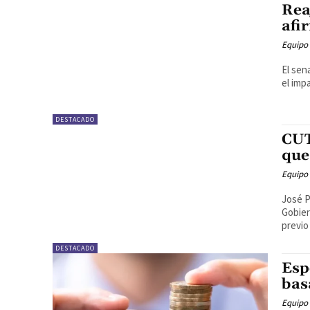
Rea
afi
Equipo
El sen
el impa
DESTACADO
CUT
que
Equipo
José P
Gobier
previo 
DESTACADO
Esp
bas
Equipo