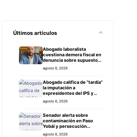
Últimos artículos
Abogado laboralista
cuestiona demora fiscal en
denuncia sobre supuesto
título falso
agosto 6, 2026
Abogado califica de “tardía”
la imputación a
expresidentes del IPS y
exige investigación más
agosto 6, 2026
amplia
Senador alerta sobre
contaminación en Paso
Yobái y persecución
política contra Miguel
agosto 6, 2026