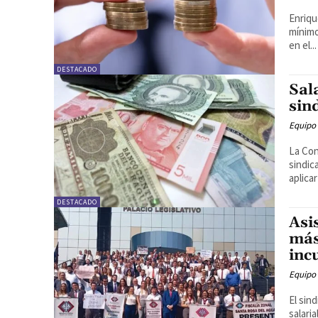
Enriqu
mínimo
en el...
DESTACADO
Sal
sin
Equipo
La Con
sindic
aplicar 
DESTACADO
Asi
más
inc
Equipo
El sin
salari