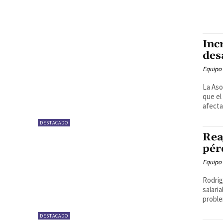
Inc
des
Equipo
La Aso
que el
afecta
DESTACADO
Rea
pér
Equipo
Rodrig
salari
proble
DESTACADO