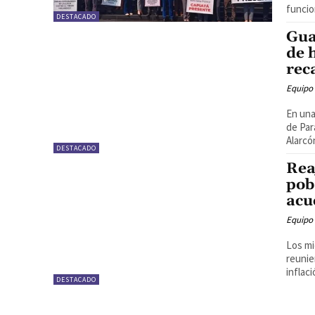
funcion
DESTACADO
Gua
de 
rec
Equipo
En una
de Par
Alarcó
DESTACADO
Rea
pob
acu
Equipo
Los mi
reunie
inflaci
DESTACADO