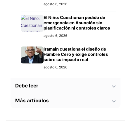
Prieto
agosto 6, 2026
El Niño: Cuestionan pedido de
emergencia en Asunción sin
planificación ni controles claros
agosto 6, 2026
Iramain cuestiona el diseño de
Hambre Cero y exige controles
sobre su impacto real
agosto 6, 2026
Debe leer
Más artículos
Bomberos advierten sobre zonas
críticas junto al arroyo Lambaré
ante la llegada de El Niño
La soprano paraguaya Alejandra
agosto 6, 2026
Meza dará una gira lírica en Italia
este 2026