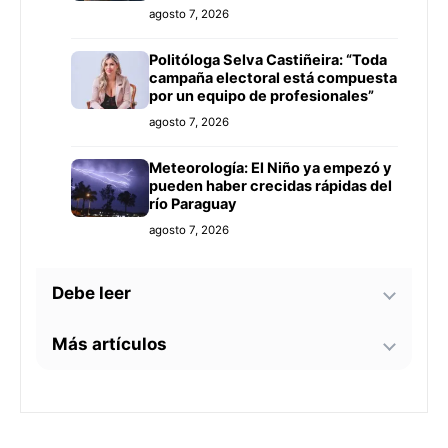
agosto 7, 2026
Politóloga Selva Castiñeira: “Toda
campaña electoral está compuesta
por un equipo de profesionales”
agosto 7, 2026
Meteorología: El Niño ya empezó y
pueden haber crecidas rápidas del
río Paraguay
agosto 7, 2026
Debe leer
Más artículos
Tecnología y BIM ganan terreno en
la construcción nacional: CYPE
apunta a reducir errores y
Senador alerta sobre
sobrecostos
agosto 7, 2026
contaminación en Paso Yobái y
persecución política contra Miguel