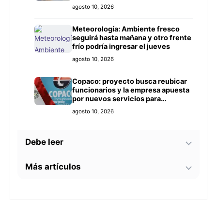
agosto 10, 2026
Meteorología: Ambiente fresco
seguirá hasta mañana y otro frente
frío podría ingresar el jueves
agosto 10, 2026
Copaco: proyecto busca reubicar
funcionarios y la empresa apuesta
por nuevos servicios para
recuperar ingresos
agosto 10, 2026
Debe leer
Más artículos
La realidad del personal de blanco
en IPS: Entre la falta de médicos y
la sobrecarga laboral
Politóloga Selva Castiñeira: “Toda
agosto 10, 2026
campaña electoral está compuesta
por un equipo de profesionales”