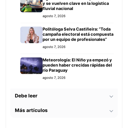
y se vuelven clave en la logística
fluvial nacional
agosto 7, 2026
Politóloga Selva Castiñeira: “Toda
campaña electoral está compuesta
por un equipo de profesionales”
agosto 7, 2026
Meteorología: El Niño ya empezó y
pueden haber crecidas rápidas del
río Paraguay
agosto 7, 2026
Debe leer
Más artículos
Tecnología y BIM ganan terreno en
la construcción nacional: CYPE
apunta a reducir errores y
Senador alerta sobre
sobrecostos