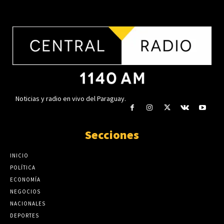
¿Qué hacer si vaciaron tu cuenta
bancaria? Esto recomienda la
Horacio Cartes confirma que
Fiscalía
buscará la reelección al frente de
agosto 5, 2026
la ANR
agosto 4, 2026
Noticias y radio en vivo del Paraguay.
Secciones
INICIO
POLÍTICA
ECONOMÍA
NEGOCIOS
NACIONALES
DEPORTES