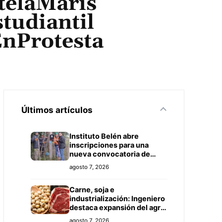
telaMaris
tudiantil
nProtesta
Últimos artículos
Instituto Belén abre
inscripciones para una
nueva convocatoria de
cursos de formación laboral
agosto 7, 2026
en Concepción
Carne, soja e
industrialización: Ingeniero
destaca expansión del agro
paraguayo hacia más
agosto 7, 2026