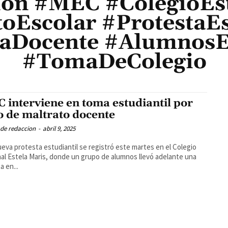
ón #MEC #ColegioEs
toEscolar #ProtestaEs
aDocente #AlumnosE
#TomaDeColegio
 interviene en toma estudiantil por
o de maltrato docente
 de redaccion
-
abril 9, 2025
eva protesta estudiantil se registró este martes en el Colegio
al Estela Maris, donde un grupo de alumnos llevó adelante una
a en...