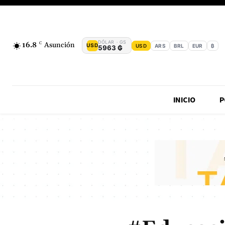
DÓLAR · GS
16.8
C
Asunción
USD
USD
ARS
BRL
EUR
₿
5963 ₲
INICIO
P