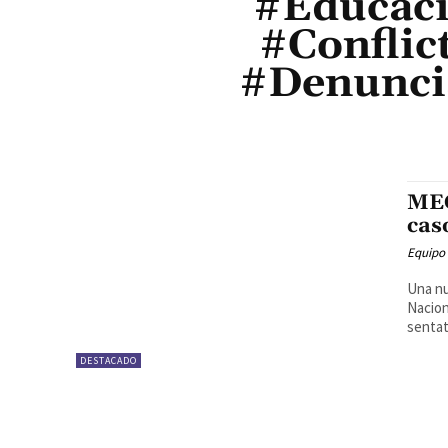
#Educaci
#Conflic
#Denunci
MEC
cas
Equipo
Una nu
Nacion
sentat
DESTACADO