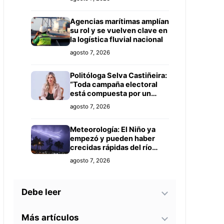
mercados
Agencias marítimas amplían
su rol y se vuelven clave en
la logística fluvial nacional
agosto 7, 2026
Politóloga Selva Castiñeira:
“Toda campaña electoral
está compuesta por un
equipo de profesionales”
agosto 7, 2026
Meteorología: El Niño ya
empezó y pueden haber
crecidas rápidas del río
Paraguay
agosto 7, 2026
Debe leer
Más artículos
Tecnología y BIM ganan