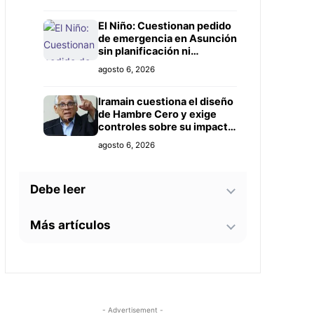
Prieto
El Niño: Cuestionan pedido
de emergencia en Asunción
sin planificación ni
controles claros
agosto 6, 2026
Iramain cuestiona el diseño
de Hambre Cero y exige
controles sobre su impacto
real
agosto 6, 2026
Debe leer
Más artículos
Bomberos advierten sobre
zonas críticas junto al
arroyo Lambaré ante la
La soprano paraguaya
llegada de El Niño
agosto 6, 2026
Alejandra Meza dará una
gira lírica en Italia este
2026
Docentes evalúan
agosto 5, 2026
- Advertisement -