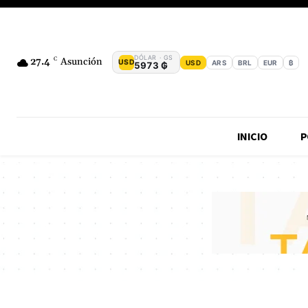
DÓLAR · GS
27.4
C
Asunción
USD
USD
ARS
BRL
EUR
₿
5973 ₲
INICIO
P