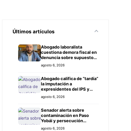
Últimos artículos
Abogado laboralista
cuestiona demora fiscal en
denuncia sobre supuesto
título falso
agosto 6, 2026
Abogado califica de “tardía”
la imputación a
expresidentes del IPS y
exige investigación más
agosto 6, 2026
amplia
Senador alerta sobre
contaminación en Paso
Yobái y persecución
política contra Miguel
agosto 6, 2026