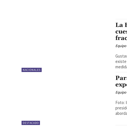
La 
cue
fra
Equipo
Gustav
existe
medida
NACIONALES
Par
exp
Equipo
Foto: 
presid
aborda
DESTACADO