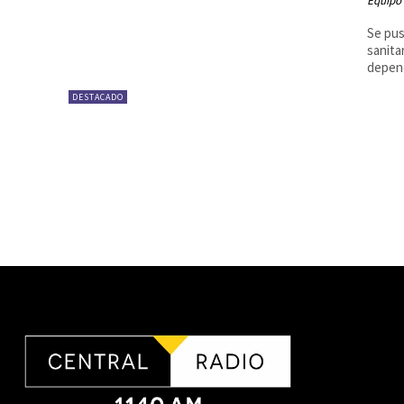
Equipo
Se pus
sanita
depend
DESTACADO