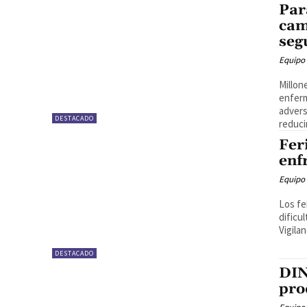
Par
cam
seg
Equipo
Millon
enferm
advers
DESTACADO
reducir
Fer
enf
Equipo
Los fe
dificu
Vigilan
DESTACADO
DIN
pro