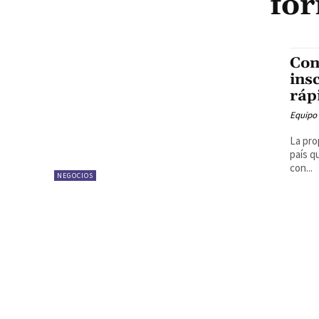
for
Con
ins
ráp
Equipo
La pro
país q
con...
NEGOCIOS