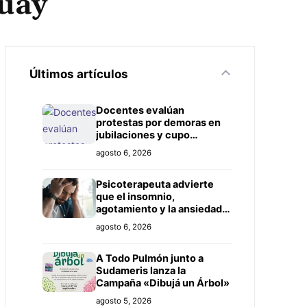
guay
Últimos artículos
Docentes evalúan
protestas por demoras en
jubilaciones y cupo
insuficiente
agosto 6, 2026
Psicoterapeuta advierte
que el insomnio,
agotamiento y la ansiedad
son señales que no deben
agosto 6, 2026
ignorarse
A Todo Pulmón junto a
Sudameris lanza la
Campaña «Dibujá un Árbol»
agosto 5, 2026