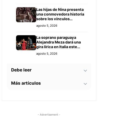
Las hijas de Nina presenta
una conmovedora historia
sobre los vínculos
familiares
agosto 5, 2026
La soprano paraguaya
Alejandra Meza dará una
gira lírica en Italia este
2026
agosto 5, 2026
Debe leer
Más artículos
Diputados distingue al TTE
AVC Derlis Cáceres Troche
por su aporte a la
Sinamed anuncian huelga
investigación en
agosto 5, 2026
nacional tras no llegar a un
Inteligencia Artificial y
acuerdo con Ministerio de
Educación
Salud
El Niño pondrá a prueba la
agosto 5, 2026
- Advertisement -