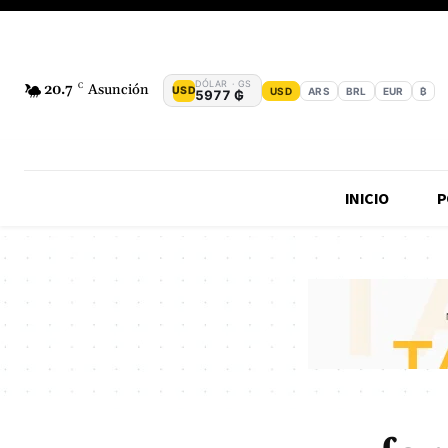
DÓLAR · GS
20.7
C
Asunción
USD
USD
ARS
BRL
EUR
₿
5977 ₲
INICIO
P