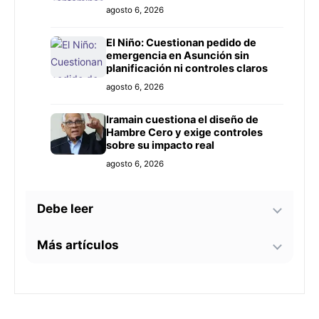
Prieto
agosto 6, 2026
El Niño: Cuestionan pedido de
emergencia en Asunción sin
planificación ni controles claros
agosto 6, 2026
Iramain cuestiona el diseño de
Hambre Cero y exige controles
sobre su impacto real
agosto 6, 2026
Debe leer
Más artículos
Bomberos advierten sobre zonas
críticas junto al arroyo Lambaré
ante la llegada de El Niño
La soprano paraguaya Alejandra
agosto 6, 2026
Meza dará una gira lírica en Italia
este 2026