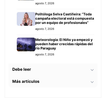
agosto 7, 2026
Politóloga Selva Castiñeira: “Toda
campaña electoral está compuesta
por un equipo de profesionales”
agosto 7, 2026
Meteorología: El Niño ya empezó y
pueden haber crecidas rápidas del
río Paraguay
agosto 7, 2026
Debe leer
Más artículos
Tecnología y BIM ganan terreno en
la construcción nacional: CYPE
apunta a reducir errores y
Senador alerta sobre
sobrecostos
agosto 7, 2026
contaminación en Paso Yobái y
persecución política contra Miguel