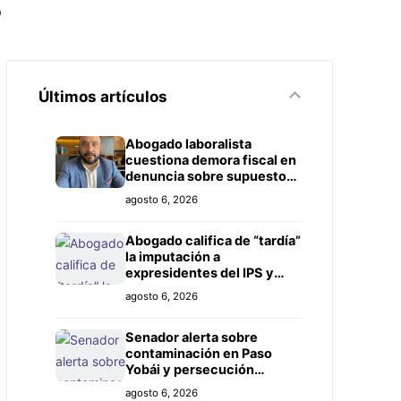
s
Últimos artículos
Abogado laboralista
cuestiona demora fiscal en
denuncia sobre supuesto
título falso
agosto 6, 2026
Abogado califica de “tardía”
la imputación a
expresidentes del IPS y
exige investigación más
agosto 6, 2026
amplia
Senador alerta sobre
contaminación en Paso
Yobái y persecución
política contra Miguel
agosto 6, 2026