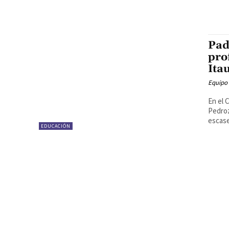
Pad
pro
Ita
Equipo
En el 
Pedroz
escase
EDUCACIÓN