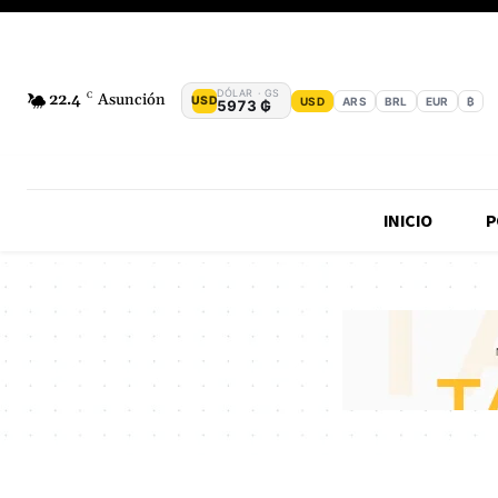
DÓLAR · GS
22.4
C
Asunción
USD
USD
ARS
BRL
EUR
₿
5973 ₲
INICIO
P