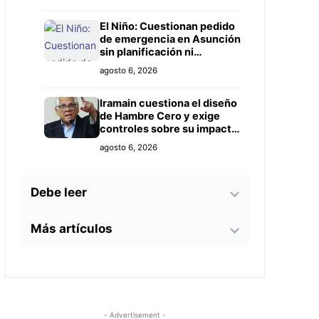
Prieto
El Niño: Cuestionan pedido
de emergencia en Asunción
sin planificación ni
controles claros
agosto 6, 2026
Iramain cuestiona el diseño
de Hambre Cero y exige
controles sobre su impacto
real
agosto 6, 2026
Debe leer
Más artículos
Bomberos advierten sobre
zonas críticas junto al
arroyo Lambaré ante la
La soprano paraguaya
llegada de El Niño
agosto 6, 2026
Alejandra Meza dará una
gira lírica en Italia este
2026
Docentes evalúan
agosto 5, 2026
- Advertisement -