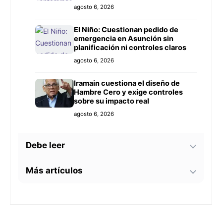
Prieto
agosto 6, 2026
El Niño: Cuestionan pedido de
emergencia en Asunción sin
planificación ni controles claros
agosto 6, 2026
Iramain cuestiona el diseño de
Hambre Cero y exige controles
sobre su impacto real
agosto 6, 2026
Debe leer
Más artículos
Bomberos advierten sobre zonas
críticas junto al arroyo Lambaré
ante la llegada de El Niño
La soprano paraguaya Alejandra
agosto 6, 2026
Meza dará una gira lírica en Italia
este 2026