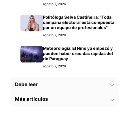
agosto 7, 2026
Politóloga Selva Castiñeira: “Toda
campaña electoral está compuesta
por un equipo de profesionales”
agosto 7, 2026
Meteorología: El Niño ya empezó y
pueden haber crecidas rápidas del
río Paraguay
agosto 7, 2026
Debe leer
Más artículos
Tecnología y BIM ganan terreno en
la construcción nacional: CYPE
apunta a reducir errores y
Senador alerta sobre
sobrecostos
agosto 7, 2026
contaminación en Paso Yobái y
persecución política contra Miguel