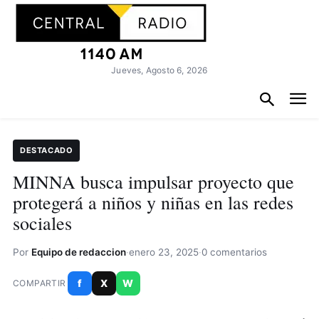
Jueves, Agosto 6, 2026
DESTACADO
MINNA busca impulsar proyecto que
protegerá a niños y niñas en las redes
sociales
Por
Equipo de redaccion
·
enero 23, 2025
·
0 comentarios
f
X
W
COMPARTIR