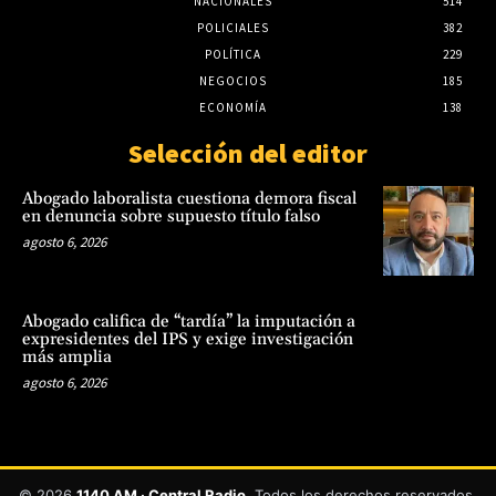
NACIONALES
514
POLICIALES
382
POLÍTICA
229
NEGOCIOS
185
ECONOMÍA
138
Selección del editor
Abogado laboralista cuestiona demora fiscal
en denuncia sobre supuesto título falso
agosto 6, 2026
Abogado califica de “tardía” la imputación a
expresidentes del IPS y exige investigación
más amplia
agosto 6, 2026
© 2026
1140 AM · Central Radio
. Todos los derechos reservados.