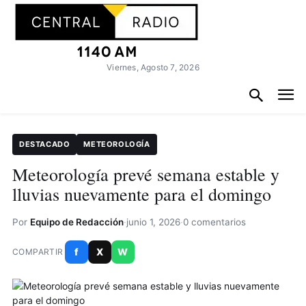
Viernes, Agosto 7, 2026
DESTACADO
METEOROLOGÍA
Meteorología prevé semana estable y
lluvias nuevamente para el domingo
Por
Equipo de Redacción
·
junio 1, 2026
·
0 comentarios
f
X
W
COMPARTIR