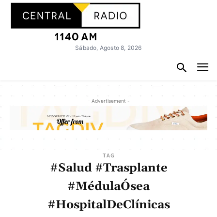
Sábado, Agosto 8, 2026
- Advertisement -
TAG
#Salud #Trasplante
#MédulaÓsea
#HospitalDeClínicas