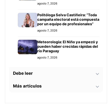
agosto 7, 2026
Politóloga Selva Castiñeira: “Toda
campaña electoral está compuesta
por un equipo de profesionales”
agosto 7, 2026
Meteorología: El Niño ya empezó y
pueden haber crecidas rápidas del
río Paraguay
agosto 7, 2026
Debe leer
Más artículos
Tecnología y BIM ganan terreno en
la construcción nacional: CYPE
apunta a reducir errores y
Senador alerta sobre
sobrecostos
agosto 7, 2026
contaminación en Paso Yobái y
persecución política contra Miguel