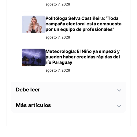
agosto 7, 2026
Politóloga Selva Castiñeira: “Toda
campaña electoral está compuesta
por un equipo de profesionales”
agosto 7, 2026
Meteorología: El Niño ya empezó y
pueden haber crecidas rápidas del
río Paraguay
agosto 7, 2026
Debe leer
Más artículos
Tecnología y BIM ganan terreno en
la construcción nacional: CYPE
apunta a reducir errores y
Senador alerta sobre
sobrecostos
agosto 7, 2026
contaminación en Paso Yobái y
persecución política contra Miguel