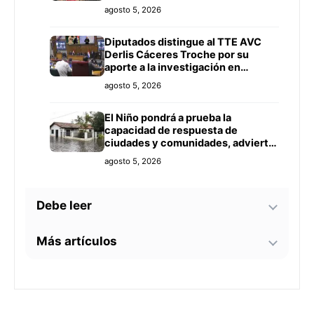
agosto 5, 2026
Diputados distingue al TTE AVC
Derlis Cáceres Troche por su
aporte a la investigación en
Inteligencia Artificial y Educación
agosto 5, 2026
El Niño pondrá a prueba la
capacidad de respuesta de
ciudades y comunidades, advierte
especialista
agosto 5, 2026
Debe leer
Más artículos
Guido González afirma que “se hizo
justicia” tras ser sobreseído por
caso de militares arrastrados por
Giro político por gobiernos de
raudal
agosto 5, 2026
derecha reconfigura América
Latina y eleva la tensión