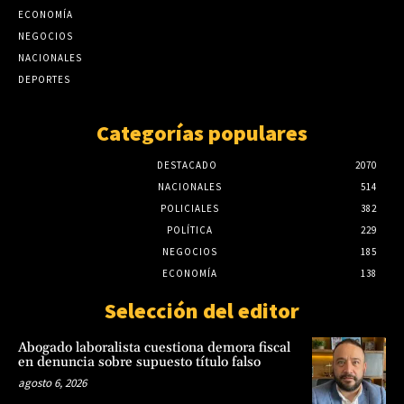
agosto 6, 2026
ECONOMÍA
Iramain cuestiona el diseño de Hambre Cero
y exige controles sobre su impacto real
NEGOCIOS
NACIONALES
agosto 6, 2026
DEPORTES
Categorías populares
DESTACADO
2070
NACIONALES
514
POLICIALES
382
POLÍTICA
229
NEGOCIOS
185
ECONOMÍA
138
Selección del editor
Abogado laboralista cuestiona demora fiscal
en denuncia sobre supuesto título falso
agosto 6, 2026