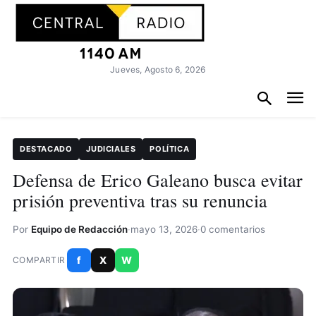
Jueves, Agosto 6, 2026
DESTACADO
JUDICIALES
POLÍTICA
Defensa de Erico Galeano busca evitar
prisión preventiva tras su renuncia
Por
Equipo de Redacción
·
mayo 13, 2026
·
0 comentarios
f
X
W
COMPARTIR