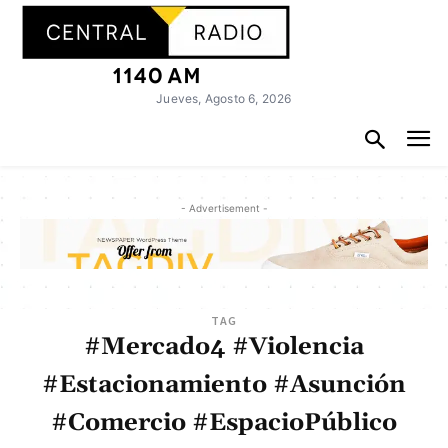
Jueves, Agosto 6, 2026
- Advertisement -
TAG
#Mercado4 #Violencia
#Estacionamiento #Asunción
#Comercio #EspacioPúblico