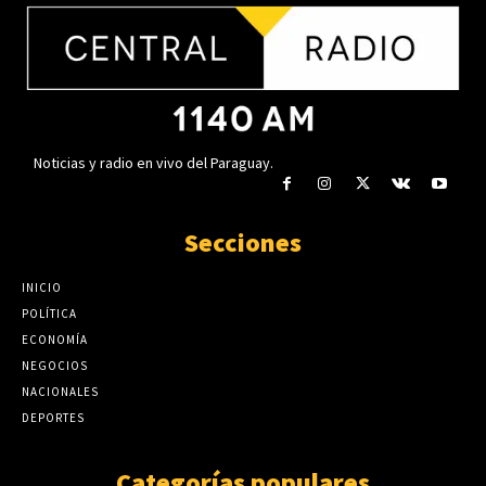
Partido Yo Creo instala su
agosto 5, 2026
estructura en Argentina y apunta a
la comunidad paraguaya
agosto 5, 2026
Noticias y radio en vivo del Paraguay.
Secciones
INICIO
POLÍTICA
ECONOMÍA
NEGOCIOS
NACIONALES
DEPORTES
Categorías populares