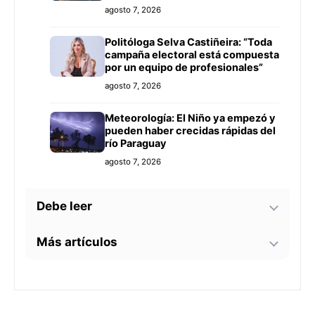
agosto 7, 2026
Politóloga Selva Castiñeira: “Toda
campaña electoral está compuesta
por un equipo de profesionales”
agosto 7, 2026
Meteorología: El Niño ya empezó y
pueden haber crecidas rápidas del
río Paraguay
agosto 7, 2026
Debe leer
Más artículos
Tecnología y BIM ganan terreno en
la construcción nacional: CYPE
apunta a reducir errores y
Senador alerta sobre
sobrecostos
agosto 7, 2026
contaminación en Paso Yobái y
persecución política contra Miguel