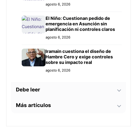
Prieto
agosto 6, 2026
El Niño: Cuestionan pedido de
emergencia en Asunción sin
planificación ni controles claros
agosto 6, 2026
Iramain cuestiona el diseño de
Hambre Cero y exige controles
sobre su impacto real
agosto 6, 2026
Debe leer
Más artículos
Bomberos advierten sobre zonas
críticas junto al arroyo Lambaré
ante la llegada de El Niño
La soprano paraguaya Alejandra
agosto 6, 2026
Meza dará una gira lírica en Italia
este 2026