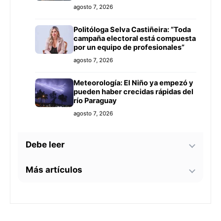
agosto 7, 2026
Politóloga Selva Castiñeira: “Toda
campaña electoral está compuesta
por un equipo de profesionales”
agosto 7, 2026
Meteorología: El Niño ya empezó y
pueden haber crecidas rápidas del
río Paraguay
agosto 7, 2026
Debe leer
Más artículos
Tecnología y BIM ganan terreno en
la construcción nacional: CYPE
apunta a reducir errores y
Senador alerta sobre
sobrecostos
agosto 7, 2026
contaminación en Paso Yobái y
persecución política contra Miguel