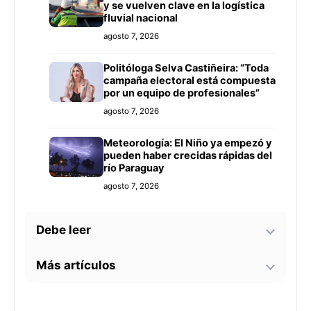
y se vuelven clave en la logística
fluvial nacional
agosto 7, 2026
Politóloga Selva Castiñeira: “Toda
campaña electoral está compuesta
por un equipo de profesionales”
agosto 7, 2026
Meteorología: El Niño ya empezó y
pueden haber crecidas rápidas del
río Paraguay
agosto 7, 2026
Debe leer
Más artículos
Tecnología y BIM ganan terreno en
la construcción nacional: CYPE
apunta a reducir errores y
Senador alerta sobre
sobrecostos
agosto 7, 2026