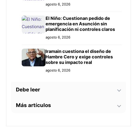
Prieto
agosto 6, 2026
El Niño: Cuestionan pedido de
emergencia en Asunción sin
planificación ni controles claros
agosto 6, 2026
Iramain cuestiona el diseño de
Hambre Cero y exige controles
sobre su impacto real
agosto 6, 2026
Debe leer
Más artículos
Bomberos advierten sobre zonas
críticas junto al arroyo Lambaré
ante la llegada de El Niño
La soprano paraguaya Alejandra
agosto 6, 2026
Meza dará una gira lírica en Italia
este 2026