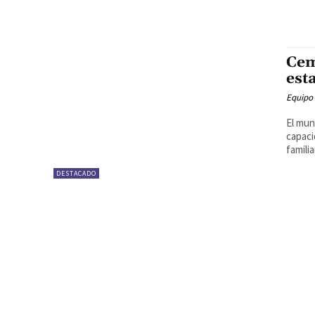
Cem
est
Equipo
El mun
capaci
famili
DESTACADO