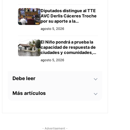
Diputados distingue al TTE
AVC Derlis Cáceres Troche
por su aporte a la
investigación en
agosto 5, 2026
Inteligencia Artificial y
Educación
El Niño pondrá a prueba la
capacidad de respuesta de
ciudades y comunidades,
advierte especialista
agosto 5, 2026
Debe leer
Más artículos
Guido González afirma que
“se hizo justicia” tras ser
sobreseído por caso de
Giro político por gobiernos
militares arrastrados por
agosto 5, 2026
de derecha reconfigura
raudal
América Latina y eleva la
tensión geopolítica
Partido Yo Creo instala su
agosto 4, 2026
- Advertisement -