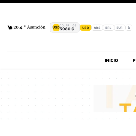
DÓLAR · GS
20.4
C
Asunción
USD
USD
ARS
BRL
EUR
₿
5980 ₲
INICIO
P