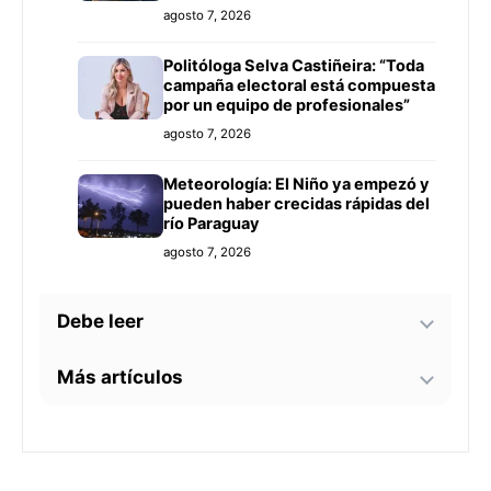
agosto 7, 2026
Politóloga Selva Castiñeira: “Toda
campaña electoral está compuesta
por un equipo de profesionales”
agosto 7, 2026
Meteorología: El Niño ya empezó y
pueden haber crecidas rápidas del
río Paraguay
agosto 7, 2026
Debe leer
Más artículos
Tecnología y BIM ganan terreno en
la construcción nacional: CYPE
apunta a reducir errores y
Senador alerta sobre
sobrecostos
agosto 7, 2026
contaminación en Paso Yobái y
persecución política contra Miguel