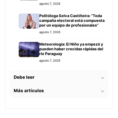
agosto 7, 2026
Politóloga Selva Castiñeira: “Toda
campaña electoral está compuesta
por un equipo de profesionales”
agosto 7, 2026
Meteorología: El Niño ya empezó y
pueden haber crecidas rápidas del
río Paraguay
agosto 7, 2026
Debe leer
Más artículos
Tecnología y BIM ganan terreno en
la construcción nacional: CYPE
apunta a reducir errores y
Senador alerta sobre
sobrecostos
agosto 7, 2026
contaminación en Paso Yobái y
persecución política contra Miguel