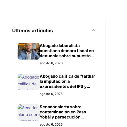
Últimos artículos
Abogado laboralista
cuestiona demora fiscal en
denuncia sobre supuesto
título falso
agosto 6, 2026
Abogado califica de “tardía”
la imputación a
expresidentes del IPS y
exige investigación más
agosto 6, 2026
amplia
Senador alerta sobre
contaminación en Paso
Yobái y persecución
política contra Miguel
agosto 6, 2026