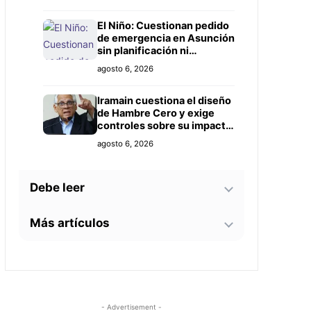
Prieto
El Niño: Cuestionan pedido
de emergencia en Asunción
sin planificación ni
controles claros
agosto 6, 2026
Iramain cuestiona el diseño
de Hambre Cero y exige
controles sobre su impacto
real
agosto 6, 2026
Debe leer
Más artículos
Bomberos advierten sobre
zonas críticas junto al
arroyo Lambaré ante la
La soprano paraguaya
llegada de El Niño
agosto 6, 2026
Alejandra Meza dará una
gira lírica en Italia este
2026
Docentes evalúan
agosto 5, 2026
- Advertisement -