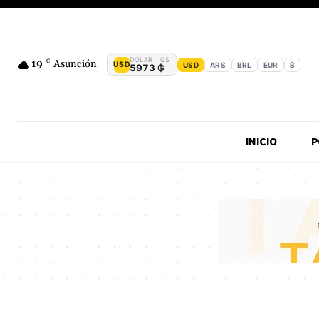
DÓLAR · GS
19
C
Asunción
USD
USD
ARS
BRL
EUR
₿
5973 ₲
INICIO
P