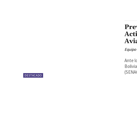
Pre
Act
Avi
Equipo
Ante l
Bolivi
(SENAC
DESTACADO