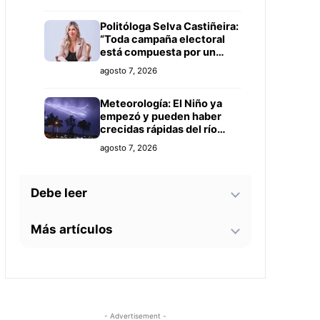
Politóloga Selva Castiñeira:
“Toda campaña electoral
está compuesta por un
equipo de profesionales”
agosto 7, 2026
Meteorología: El Niño ya
empezó y pueden haber
crecidas rápidas del río
Paraguay
agosto 7, 2026
Debe leer
Más artículos
Tecnología y BIM ganan
terreno en la construcción
nacional: CYPE apunta a
Senador alerta sobre
reducir errores y
agosto 7, 2026
contaminación en Paso
sobrecostos
Yobái y persecución
política contra Miguel
Este 15 de agosto
agosto 6, 2026
- Advertisement -
Prieto