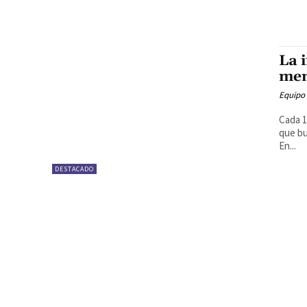
La 
men
Equipo
Cada 1
que bu
En...
DESTACADO