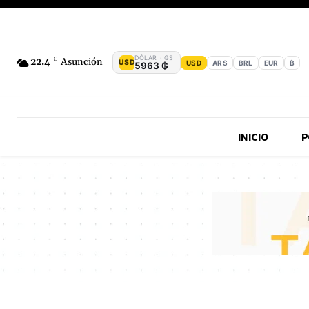
DÓLAR · GS
22.4
C
Asunción
USD
USD
ARS
BRL
EUR
₿
5963 ₲
INICIO
P