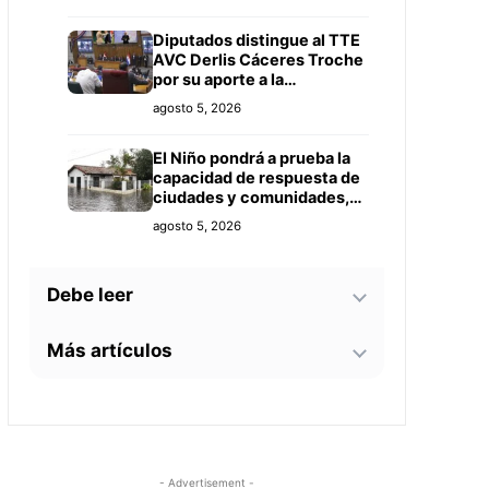
Diputados distingue al TTE
AVC Derlis Cáceres Troche
por su aporte a la
investigación en
agosto 5, 2026
Inteligencia Artificial y
Educación
El Niño pondrá a prueba la
capacidad de respuesta de
ciudades y comunidades,
advierte especialista
agosto 5, 2026
Debe leer
Más artículos
Guido González afirma que
“se hizo justicia” tras ser
sobreseído por caso de
Giro político por gobiernos
militares arrastrados por
agosto 5, 2026
de derecha reconfigura
raudal
América Latina y eleva la
tensión geopolítica
Partido Yo Creo instala su
agosto 4, 2026
- Advertisement -