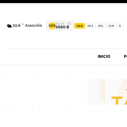
DÓLAR · GS
22.6
C
Asunción
USD
USD
ARS
BRL
EUR
₿
5980 ₲
INICIO
P