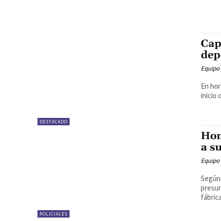
Cap
dep
Equipo
En hor
inicio
DESTACADO
Hom
a s
Equipo
Según 
presun
fábric
POLICIALES