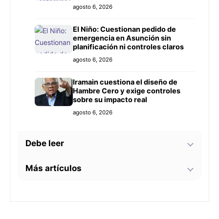
Prieto
agosto 6, 2026
El Niño: Cuestionan pedido de
emergencia en Asunción sin
planificación ni controles claros
agosto 6, 2026
Iramain cuestiona el diseño de
Hambre Cero y exige controles
sobre su impacto real
agosto 6, 2026
Debe leer
Más artículos
Bomberos advierten sobre zonas
críticas junto al arroyo Lambaré
ante la llegada de El Niño
La soprano paraguaya Alejandra
agosto 6, 2026
Meza dará una gira lírica en Italia
este 2026