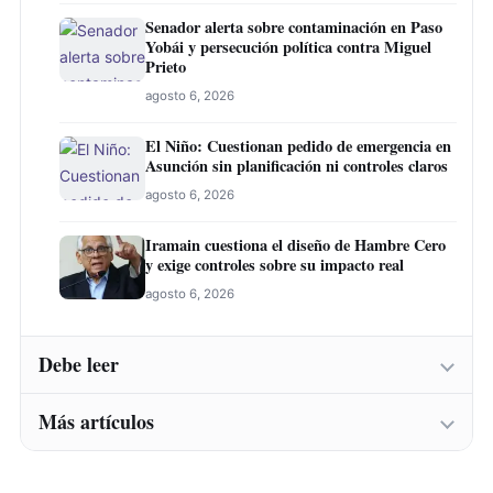
Senador alerta sobre contaminación en Paso
Yobái y persecución política contra Miguel
Prieto
agosto 6, 2026
El Niño: Cuestionan pedido de emergencia en
Asunción sin planificación ni controles claros
agosto 6, 2026
Iramain cuestiona el diseño de Hambre Cero
y exige controles sobre su impacto real
agosto 6, 2026
Debe leer
Más artículos
Abogado laboralista cuestiona demora fiscal
en denuncia sobre supuesto título falso
agosto 6, 2026
Abogado laboralista cuestiona demora fiscal