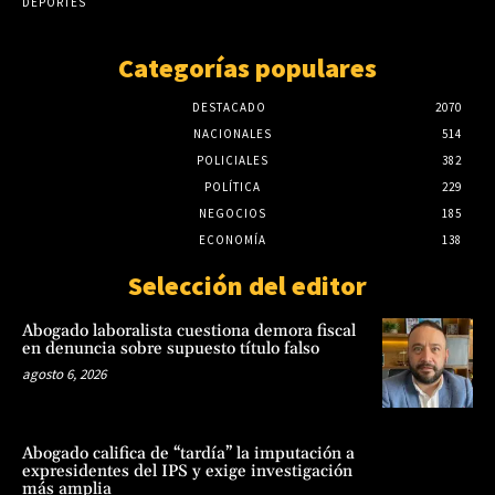
DEPORTES
Categorías populares
DESTACADO
2070
NACIONALES
514
POLICIALES
382
POLÍTICA
229
NEGOCIOS
185
ECONOMÍA
138
Selección del editor
Abogado laboralista cuestiona demora fiscal
en denuncia sobre supuesto título falso
agosto 6, 2026
Abogado califica de “tardía” la imputación a
expresidentes del IPS y exige investigación
más amplia