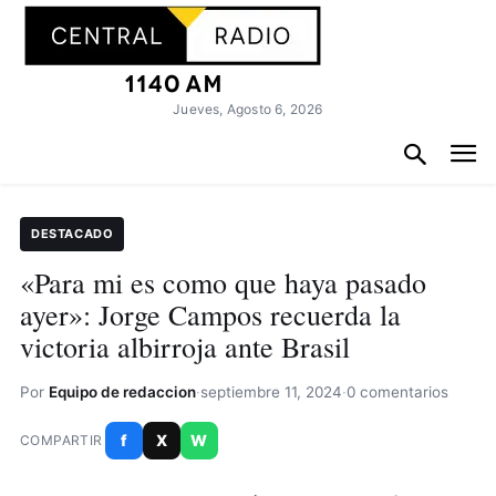
Jueves, Agosto 6, 2026
DESTACADO
«Para mi es como que haya pasado
ayer»: Jorge Campos recuerda la
victoria albirroja ante Brasil
Por
Equipo de redaccion
·
septiembre 11, 2024
·
0 comentarios
f
X
W
COMPARTIR