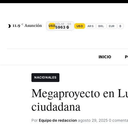
DÓLAR · GS
11.9
C
Asunción
USD
USD
ARS
BRL
EUR
₿
5963 ₲
INICIO
P
NACIONALES
Megaproyecto en L
ciudadana
Por
Equipo de redaccion
·
agosto 29, 2025
·
0 comenta