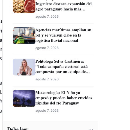
Ingeniero destaca expansión del
agro paraguayo hacia más
mercados
agosto 7, 2026
u
Agencias marítimas amplían su
n
rol y se vuelven clave en la
a
logística fluvial nacional
agosto 7, 2026
r
s
Politóloga Selva Castiñeira:
“Toda campaña electoral está
compuesta por un equipo de
profesionales”
agosto 7, 2026
a
l.
Meteorología: El Niño ya
empezó y pueden haber crecidas
r
rápidas del río Paraguay
ia
agosto 7, 2026
Debe leer