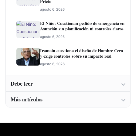
Prieto
agosto 6, 2026
El Niño: Cuestionan pedido de emergencia en
Asunción sin planificación ni controles claros
agosto 6, 2026
Iramain cuestiona el diseño de Hambre Cero
y exige controles sobre su impacto real
agosto 6, 2026
Debe leer
Más artículos
Abogado laboralista cuestiona demora fiscal
en denuncia sobre supuesto título falso
agosto 6, 2026
El Chaco en crisis: más de 18.000 personas
afectadas y alertan la llegada del fenómeno El
Niño
Abogado califica de “tardía” la imputación a
expresidentes del IPS y exige investigación
mayo 5, 2026