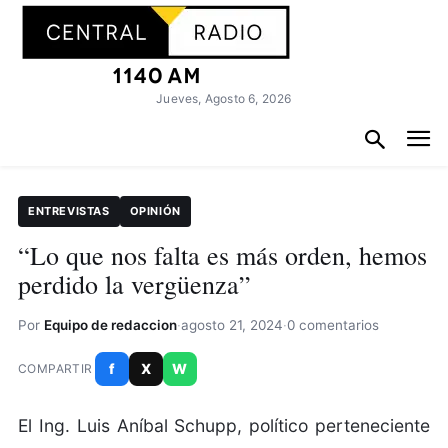
Jueves, Agosto 6, 2026
ENTREVISTAS
OPINIÓN
“Lo que nos falta es más orden, hemos
perdido la vergüenza”
Por
Equipo de redaccion
·
agosto 21, 2024
·
0 comentarios
f
X
W
COMPARTIR
El Ing. Luis Aníbal Schupp, político perteneciente