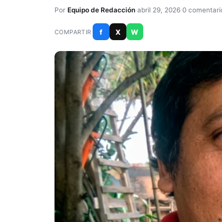
Por
Equipo de Redacción
·
abril 29, 2026
·
0 comentari
f
X
W
COMPARTIR