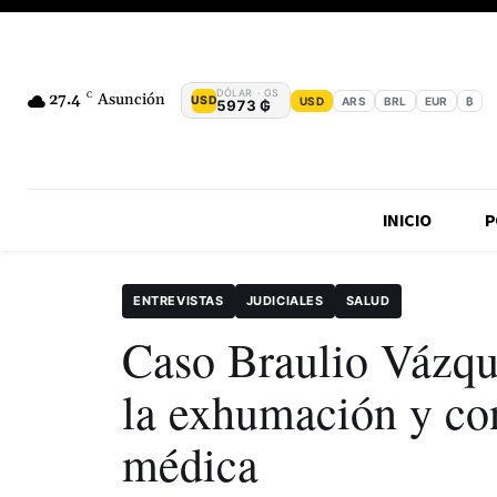
DÓLAR · GS
27.4
C
Asunción
USD
USD
ARS
BRL
EUR
₿
5973 ₲
INICIO
P
ENTREVISTAS
JUDICIALES
SALUD
Caso Braulio Vázque
la exhumación y co
médica